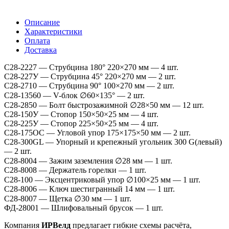
Описание
Характеристики
Оплата
Доставка
С28-2227 — Струбцина 180° 220×270 мм — 4 шт.
С28-227У — Струбцина 45° 220×270 мм — 2 шт.
С28-2710 — Струбцина 90° 100×270 мм — 2 шт.
С28-13560 — V-блок ∅60×135° — 2 шт.
С28-2850 — Болт быстрозажимной ∅28×50 мм — 12 шт.
С28-150У — Стопор 150×50×25 мм — 4 шт.
С28-225У — Стопор 225×50×25 мм — 4 шт.
С28-175ОС — Угловой упор 175×175×50 мм — 2 шт.
С28-300GL — Упорный и крепежный угольник 300 G(левый)
— 2 шт.
С28-8004 — Зажим заземления ∅28 мм — 1 шт.
С28-8008 — Держатель горелки — 1 шт.
С28-100 — Эксцентриковый упор ∅100×25 мм — 1 шт.
С28-8006 — Ключ шестигранный 14 мм — 1 шт.
С28-8007 — Щетка ∅30 мм — 1 шт.
ФД-28001 — Шлифовальный брусок — 1 шт.
Компания
ИРВелд
предлагает гибкие схемы расчёта,